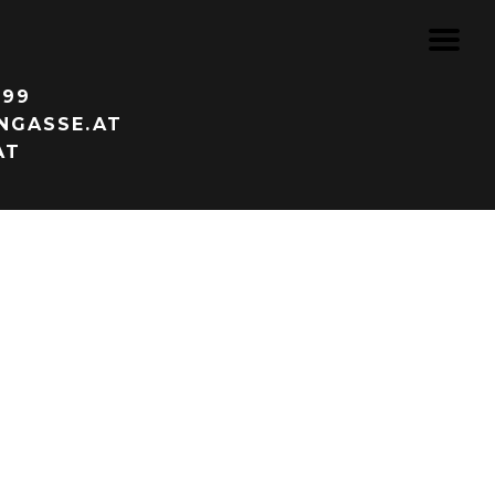
999
NGASSE.AT
AT