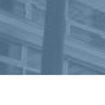
T
+43(0)5 0248-003
F +43(0)5 0248-003–999
OFFICE@GYM-KIRCHENGASSE.AT