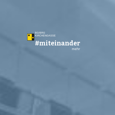
BG/BRG
KIRCHEN­GASSE
#miteinander
mehr