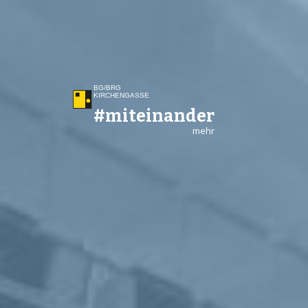
BG/BRG
KIRCHEN­GASSE
#miteinander
mehr