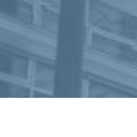
T
+43(0)5 0248-003
F +43(0)5 0248-003–999
OFFICE@GYM-KIRCHENGASSE.AT