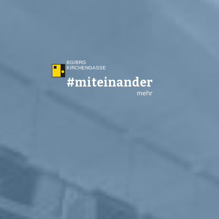
BG/BRG
KIRCHEN­GASSE
#miteinander
mehr