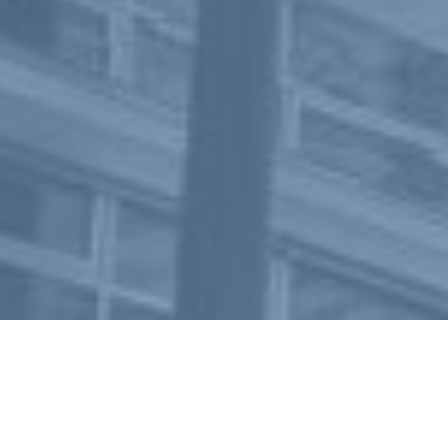
T
+43(0)5 0248-003
F +43(0)5 0248-003–999
OFFICE@GYM-KIRCHENGASSE.AT